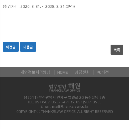
(취임기간 : 2026. 3. 31. - 2028. 3. 31.(2년))
이전글
다음글
목록
개인정보처리방침
HOME
상담전화
PC버전
(47511) 부산광역시 연제구 법원로 20 동주빌딩 7층
TEL.
051)507-0532~4
/ Fax.
051)507-0535
Email :
mail@thankslaw.co.kr
COPYRIGHT ⓒ THANKSLAW OFFICE. ALL RIGHT RESERVED