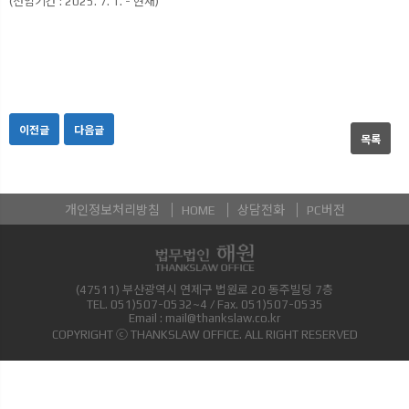
(선임기간 : 2025. 7. 1. - 현재)
이전글
다음글
목록
개인정보처리방침
HOME
상담전화
PC버전
(47511) 부산광역시 연제구 법원로 20 동주빌딩 7층
TEL.
051)507-0532~4
/ Fax.
051)507-0535
Email :
mail@thankslaw.co.kr
COPYRIGHT ⓒ THANKSLAW OFFICE. ALL RIGHT RESERVED