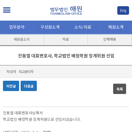
Eng
업무분야
구성원소개
소식/자료
해원소개
새로운소식
자료
인재채용
진동열 대표변호사, 학교법인 배정학원 징계위원 선임
작성자
최고관리자
이전글
다음글
목록
본문
진동열 대표변호사님께서
학교법인 배정학원 징계위원으로 선임되셨습니다.