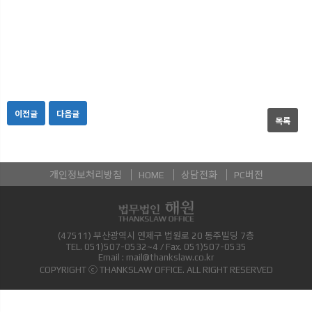
이전글
다음글
목록
개인정보처리방침
HOME
상담전화
PC버전
(47511) 부산광역시 연제구 법원로 20 동주빌딩 7층
TEL.
051)507-0532~4
/ Fax.
051)507-0535
Email :
mail@thankslaw.co.kr
COPYRIGHT ⓒ THANKSLAW OFFICE. ALL RIGHT RESERVED