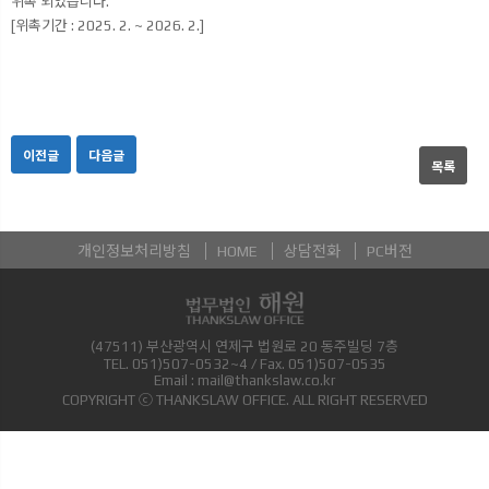
위촉 되었습니다.
[위촉기간 : 2025. 2. ~ 2026. 2.]
이전글
다음글
목록
개인정보처리방침
HOME
상담전화
PC버전
(47511) 부산광역시 연제구 법원로 20 동주빌딩 7층
TEL.
051)507-0532~4
/ Fax.
051)507-0535
Email :
mail@thankslaw.co.kr
COPYRIGHT ⓒ THANKSLAW OFFICE. ALL RIGHT RESERVED