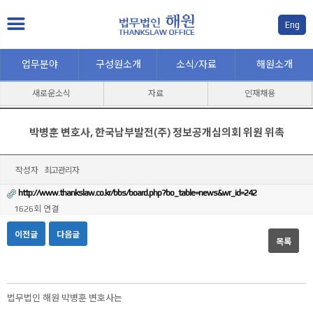
Eng
업무분야
구성원소개
소식/자료
해원소개
새로운소식
자료
인재채용
박병훈 변호사, 한국남부발전(주) 정보공개심의회 위원 위촉
작성자
최고관리자
http://www.thankslaw.co.kr/bbs/board.php?bo_table=news&wr_id=242
1626회 연결
이전글
다음글
목록
본문
법무법인 해원 박병훈 변호사는