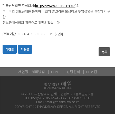
한국남부발전 주식회사(
https://www.kospo.co.kr/
)의
적극적인 정보공개를 통하여 국민의 알권리를 보장하고 투명경영을 실천하기 위
한
정보공개심의회 위원으로 위촉되었습니다.
[위촉기간 :2024. 4. 1. ~2026.3. 31. (2년)]
이전글
다음글
목록
개인정보처리방침
HOME
상담전화
PC버전
(47511) 부산광역시 연제구 법원로 20 동주빌딩 7층
TEL.
051)507-0532~4
/ Fax.
051)507-0535
Email :
mail@thankslaw.co.kr
COPYRIGHT ⓒ THANKSLAW OFFICE. ALL RIGHT RESERVED