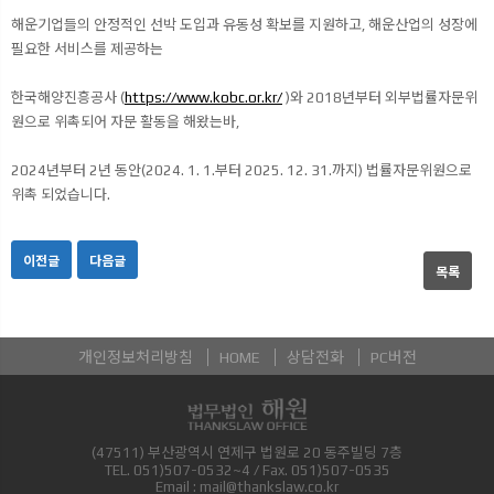
해운기업들의 안정적인 선박 도입과 유동성 확보를 지원하고, 해운산업의 성장에
필요한 서비스를 제공하는
한국해양진흥공사 (
https://www.kobc.or.kr/
)와 2018년부터 외부법률자문위
원으로 위촉되어 자문 활동을 해왔는바,
2024년부터 2년 동안(2024. 1. 1.부터 2025. 12. 31.까지) 법률자문위원으로
위촉 되었습니다.
이전글
다음글
목록
개인정보처리방침
HOME
상담전화
PC버전
(47511) 부산광역시 연제구 법원로 20 동주빌딩 7층
TEL.
051)507-0532~4
/ Fax.
051)507-0535
Email :
mail@thankslaw.co.kr