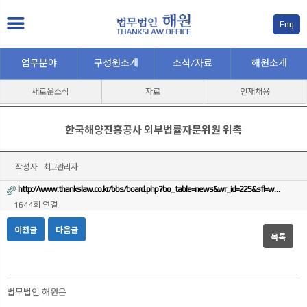
Eng
업무분야
구성원소개
소식/자료
해원소개
새로운소식
자료
인재채용
한국해양진흥공사 외부법률자문위원 위촉
작성자
최고관리자
http://www.thankslaw.co.kr/bbs/board.php?bo_table=news&wr_id=225&sfl=w…
1644회 연결
이전글
다음글
목록
본문
법무법인 해원은