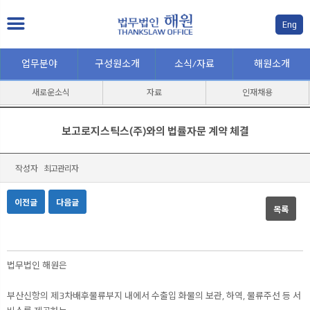
Eng
업무분야
구성원소개
소식/자료
해원소개
새로운소식
자료
인재채용
보고로지스틱스(주)와의 법률자문 계약 체결
작성자
최고관리자
이전글
다음글
목록
본문
법무법인 해원은
부산신항의 제3차배후물류부지 내에서 수출입 화물의 보관, 하역, 물류주선 등 서